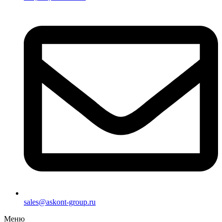
sales@askont-group.ru
Меню