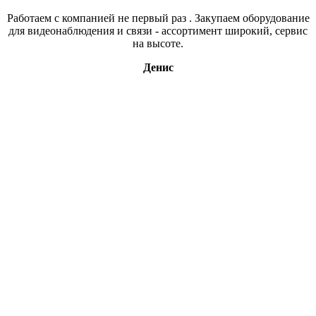
Работаем с компанией не первый раз . Закупаем оборудование
для видеонаблюдения и связи - ассортимент широкий, сервис
на высоте.
Денис
Свяжитесь с нами
В нашем магазине более 15ти тысяч наименований, если вы,
что то не нашли, напишите нам или оставьте заявку по
интересующему вас вопросу и мы обязательно свяжемся с
вами.
В каталог
Оставить заявку