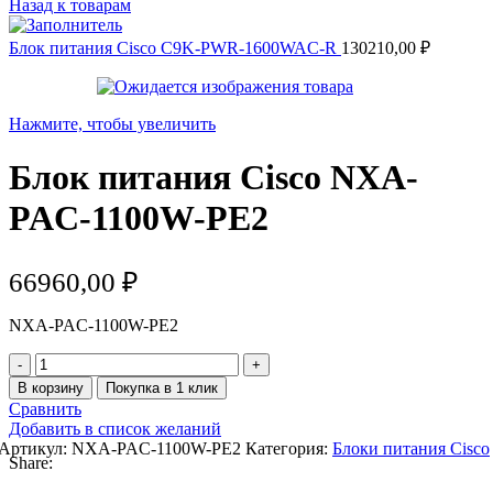
Назад к товарам
Блок питания Cisco C9K-PWR-1600WAC-R
130210,00
₽
Нажмите, чтобы увеличить
Блок питания Cisco NXA-
PAC-1100W-PE2
66960,00
₽
NXA-PAC-1100W-PE2
Количество
товара
В корзину
Покупка в 1 клик
Блок
Сравнить
питания
Добавить в список желаний
Cisco
Артикул:
NXA-PAC-1100W-PE2
Категория:
Блоки питания Cisco
NXA-
Share:
PAC-