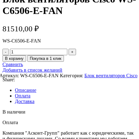
C6506-E-FAN
81510,00
₽
WS-C6506-E-FAN
Количество
товара
В корзину
Покупка в 1 клик
Блок
Сравнить
вентиляторов
Добавить в список желаний
Cisco
Артикул:
WS-C6506-E-FAN
Категория:
Блок вентиляторов Cisco
WS-
Share:
C6506-
E-
Описание
FAN
Оплата
Доставка
В наличии
Оплата
Компания "Асконт-Групп" работает как с юридическими, так
и физическими лицами. Со всеми клиентами мы работаем