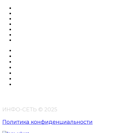
Каталог
О компании
Новости
Оплата и доставка
FAQ
Отзывы
Контакты
Каталог
О компании
Новости
Оплата и доставка
FAQ
Отзывы
Контакты
ИНФО-СЕТЬ © 2025
Политика конфиденциальности