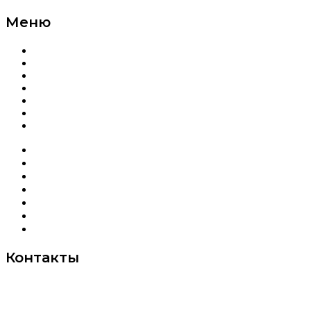
Меню
Каталог
О компании
Новости
Оплата и доставка
FAQ
Отзывы
Контакты
Каталог
О компании
Новости
Оплата и доставка
FAQ
Отзывы
Контакты
Контакты