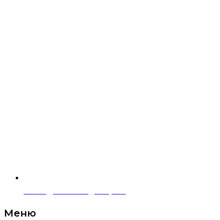
sales@askont-group.ru
Меню