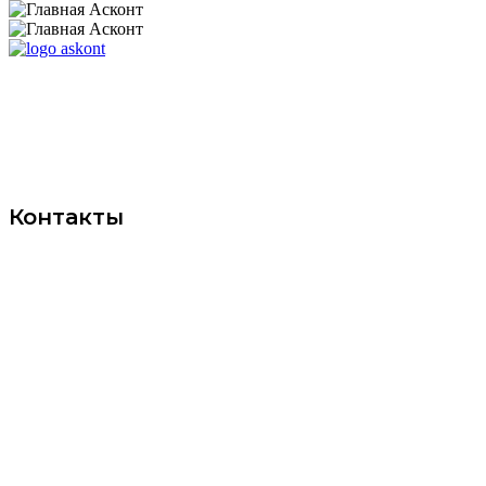
Компания ООО "ИНФО-СЕТЬ"
специализируется на промышленной
автоматизации и поставке сетевого
оборудования
Контакты