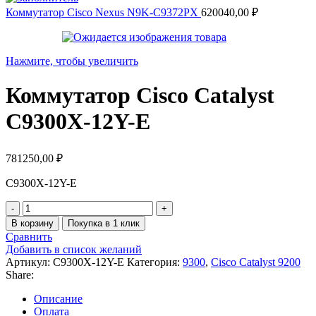
Коммутатор Cisco Nexus N9K-C9372PX
620040,00
₽
Нажмите, чтобы увеличить
Коммутатор Cisco Catalyst
C9300X-12Y-E
781250,00
₽
C9300X-12Y-E
Количество
товара
В корзину
Покупка в 1 клик
Коммутатор
Сравнить
Cisco
Добавить в список желаний
Catalyst
Артикул:
C9300X-12Y-E
Категория:
9300
,
Cisco Catalyst 9200
C9300X-
Share:
12Y-
E
Описание
Оплата