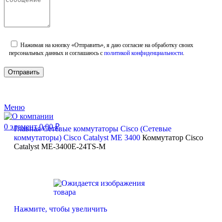
Нажимая на кнопку «Отправить», я даю согласие на обработку своих
персональных данных и соглашаюсь с
политикой конфиденциальности
.
Меню
0
элемент
0,00
₽
Главная
Сетевые коммутаторы
Cisco (Сетевые
коммутаторы)
Cisco Catalyst ME 3400
Коммутатор Cisco
Catalyst ME-3400E-24TS-M
Нажмите, чтобы увеличить