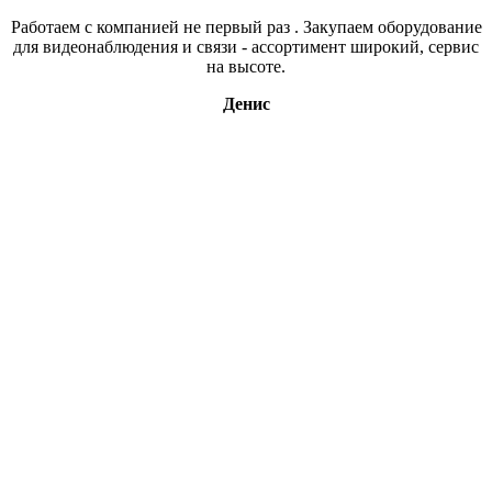
Работаем с компанией не первый раз . Закупаем оборудование
для видеонаблюдения и связи - ассортимент широкий, сервис
на высоте.
Денис
Свяжитесь с нами
В нашем магазине более 15ти тысяч наименований, если вы,
что то не нашли, напишите нам или оставьте заявку по
интересующему вас вопросу и мы обязательно свяжемся с
вами.
В каталог
Оставить заявку