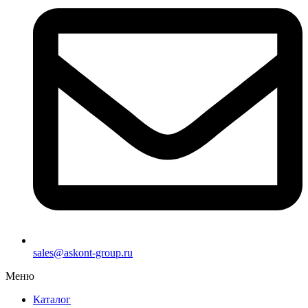
sales@askont-group.ru
Меню
Каталог