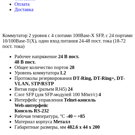
Оплата
Доставка
Коммутатор 2 уровня с 4 слотами 100Base-X SFP, с 24 портами
10/100Base-T(X), один вход питания 24-48 пост. тока (18-72
пост. тока)
Рабочее напряжение
24 В пост.
48 В пост.
Общее количество портов
28
Уровень коммутатора
L2
Протоколы резервирования
DT-Ring, DT-Ring+, DT-
VLAN, STP/RSTP
Витая пара (разъем RJ45)
24
Слот SFP (для SFP-модулей 100 Мбит/с)
4
Интерфейс управления
Telnet-консоль
Web-интерфейс
Консоль RS-232
Рабочая температура, °C
-40 ~ +85
Материал корпуса
Металл
Габаритные размеры, мм
482.6 x 44 x 200