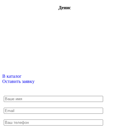
Денис
Свяжитесь с нами
В нашем магазине более 15ти тысяч наименований, если вы,
что то не нашли, напишите нам или оставьте заявку по
интересующему вас вопросу и мы обязательно свяжемся с
вами.
В каталог
Оставить заявку