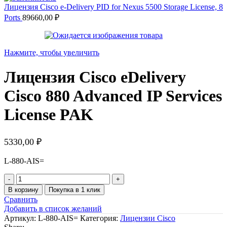
Лицензия Cisco e-Delivery PID for Nexus 5500 Storage License, 8
Ports
89660,00
₽
Нажмите, чтобы увеличить
Лицензия Cisco eDelivery
Cisco 880 Advanced IP Services
License PAK
5330,00
₽
L-880-AIS=
Количество
товара
В корзину
Покупка в 1 клик
Лицензия
Сравнить
Cisco
Добавить в список желаний
eDelivery
Артикул:
L-880-AIS=
Категория:
Лицензии Cisco
Cisco