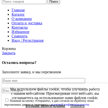
Поиск
Главная
Каталог
О компании
Оплата и доставка
Контакты
Избранное
Сравнить
Вход / Регистрация
Корзина
Закрыть
Остались вопросы?
Заполните заявку, и мы перезвоним
Мы используем файлы cookie, чтобы улучшить работу
с нашим веб-сайтом. Просматривая этот веб-сайт, вы
соглашаетесь на использование нами файлов cookie.
Нажимая на кнопку «Отправить», я даю согласие на обработку своих
персональных данных и соглашаюсь с
политикой конфиденциальности
.
Принять
БОЛЬШЕ ИНФОРМАЦИИ