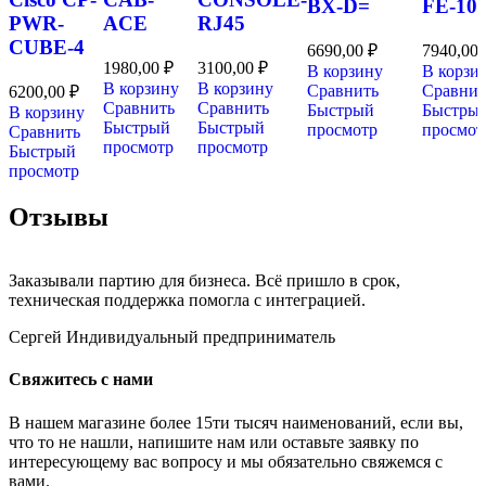
BX-D=
FE-10
PWR-
ACE
RJ45
CUBE-4
6690,00
₽
7940,00
1980,00
₽
3100,00
₽
В корзину
В корзи
В корзину
В корзину
Сравнить
Сравнит
6200,00
₽
Сравнить
Сравнить
Быстрый
Быстры
В корзину
Быстрый
Быстрый
просмотр
просмот
Сравнить
просмотр
просмотр
Быстрый
просмотр
Отзывы
Заказывали партию для бизнеса. Всё пришло в срок,
техническая поддержка помогла с интеграцией.
Сергей
Индивидуальный предприниматель
Свяжитесь с нами
В нашем магазине более 15ти тысяч наименований, если вы,
что то не нашли, напишите нам или оставьте заявку по
интересующему вас вопросу и мы обязательно свяжемся с
вами.