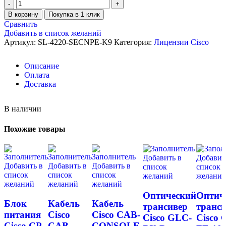
В корзину
Покупка в 1 клик
Сравнить
Добавить в список желаний
Артикул:
SL-4220-SECNPE-K9
Категория:
Лицензии Cisco
Описание
Оплата
Доставка
В наличии
Похожие товары
Добавить в
Добавит
Добавить в
Добавить в
Добавить в
список
список
список
список
список
желаний
желани
желаний
желаний
желаний
Оптический
Оптич
Блок
Кабель
Кабель
трансивер
транс
питания
Cisco
Cisco CAB-
Cisco GLC-
Cisco 
Cisco CP-
CAB-
CONSOLE-