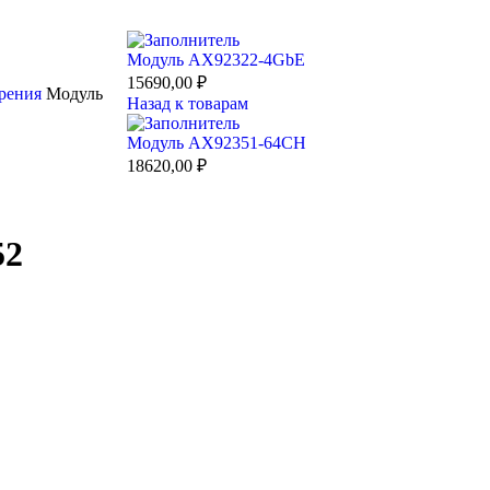
Модуль AX92322-4GbE
15690,00
₽
ирения
Модуль
Назад к товарам
Модуль AX92351-64CH
18620,00
₽
52