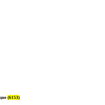
щие
(6153)