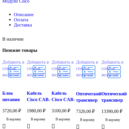
Модули Cisco
Описание
Оплата
Доставка
В наличии
Похожие товары
Добавить в
Добавить в
Добавить в
Добавить в
Добавить в
список
список
список
список
список
желаний
желаний
желаний
желаний
желаний
Блок
Кабель
Кабель
Оптический
Оптический
питания
Cisco CAB-
Cisco CAB-
трансивер
трансивер
Cisco CP-
ACE
TA-EU
Cisco GLC-
Cisco GLC-
3720,00
₽
1980,00
₽
3100,00
₽
7320,00
₽
13390,00
₽
PWR-
FE-100LX-
ZX-SMD
CUBE-3
RGD
В корзину
В корзину
В корзину
В корзину
В корзину