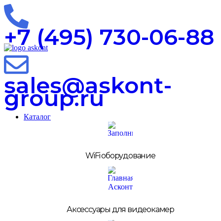
0
0
0
+7 (495) 730-06-88
sales@askont-
group.ru
Каталог
WiFi оборудование
Аксессуары для видеокамер