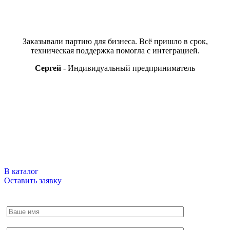
Отзывы
Заказывали партию для бизнеса. Всё пришло в срок,
техническая поддержка помогла с интеграцией.
Сергей
Индивидуальный предприниматель
Свяжитесь с нами
В нашем магазине более 15ти тысяч наименований, если вы,
что то не нашли, напишите нам или оставьте заявку по
интересующему вас вопросу и мы обязательно свяжемся с
вами.
В каталог
Оставить заявку