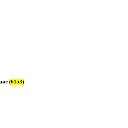
щие
(6153)