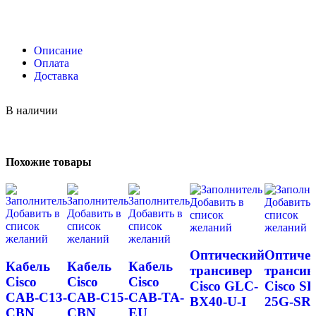
Описание
Оплата
Доставка
В наличии
Похожие товары
Добавить в
Добавить 
Добавить в
Добавить в
Добавить в
список
список
список
список
список
желаний
желаний
желаний
желаний
желаний
Оптический
Оптиче
Кабель
Кабель
Кабель
трансивер
трансив
Cisco
Cisco
Cisco
Cisco GLC-
Cisco SF
CAB-C13-
CAB-C15-
CAB-TA-
BX40-U-I
25G-SR-
CBN
CBN
EU