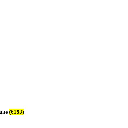
щие
(6153)