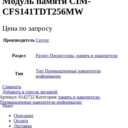
Модуль памяти CIM-
CFS141TDT256MW
Цена по запросу
Производитель
Cervoz
Раздел
Раздел Процессоры, память и накопители
Тип Промышленные накопители
Тип
информации
Сравнить
Добавить в список желаний
Артикул:
6142722
Категория:
память и накопители
,
Промышленные накопители информации
Share:
Описание
Оплата
Доставка