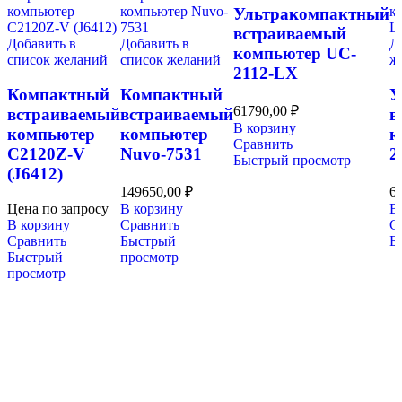
Ультракомпактный
встраиваемый
Добавить в
Добавить в
Д
компьютер UC-
список желаний
список желаний
ж
2112-LX
Компактный
Компактный
У
61790,00
₽
встраиваемый
встраиваемый
в
В корзину
компьютер
компьютер
к
Сравнить
C2120Z-V
Nuvo-7531
2
Быстрый просмотр
(J6412)
149650,00
₽
6
Цена по запросу
В корзину
В
В корзину
Сравнить
С
Сравнить
Быстрый
Б
Быстрый
просмотр
просмотр