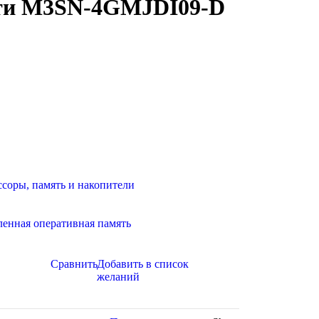
ти M3SN-4GMJDI09-D
ссоры, память и накопители
нная оперативная память
Сравнить
Добавить в список
желаний