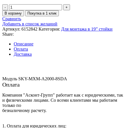
Количество
товара
В корзину
Покупка в 1 клик
Модуль
Сравнить
SKY-
Добавить в список желаний
MXM-
Артикул:
6152842
Категория:
Для монтажа в 19” стойки
A2000-
Share:
8SDA
Описание
Оплата
Доставка
Модуль SKY-MXM-A2000-8SDA
Оплата
Компания "Асконт-Групп" работает как с юридическими, так
и физическими лицами. Со всеми клиентами мы работаем
только по
безналичному расчету.
1. Оплата для юридических лиц: