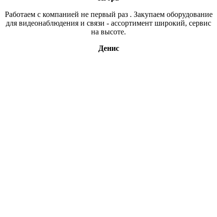
Работаем с компанией не первый раз . Закупаем оборудование
для видеонаблюдения и связи - ассортимент широкий, сервис
на высоте.
Денис
Свяжитесь с нами
В нашем магазине более 15ти тысяч наименований, если вы,
что то не нашли, напишите нам или оставьте заявку по
интересующему вас вопросу и мы обязательно свяжемся с
вами.
В каталог
Оставить заявку