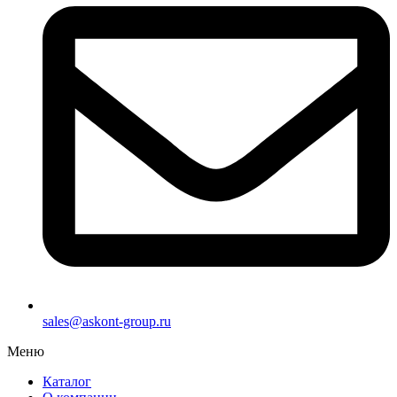
sales@askont-group.ru
Меню
Каталог