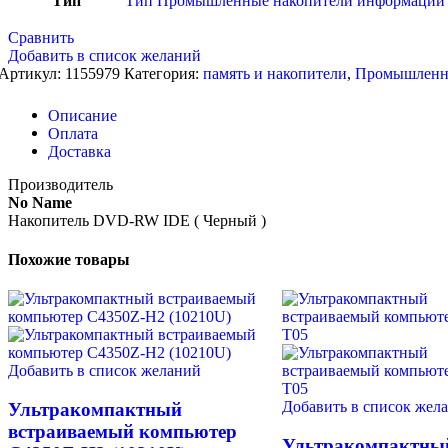
Тип
Тип Промышленные накопители информации
Сравнить
Добавить в список желаний
Артикул:
1155979
Категория:
память и накопители
,
Промышленн
Описание
Оплата
Доставка
Производитель
No Name
Накопитель DVD-RW IDE ( Черный )
Похожие товары
Добавить в список желаний
Добавить в список жел
Ультракомпактный
встраиваемый компьютер
Ультракомпактны