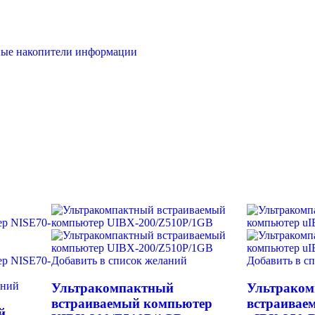
ые накопители информации
Добавить в список желаний
Добавить в с
аний
Ультракомпактный
Ультрако
встраиваемый компьютер
встраивае
й