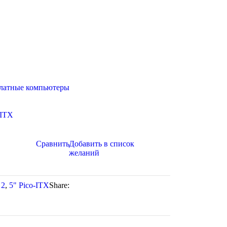
латные компьютеры
-ITX
Сравнить
Добавить в список
желаний
2
,
5" Pico-ITX
Share: