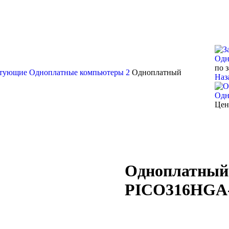
Одн
по 
ктующие
Одноплатные компьютеры
2
Одноплатный
Наз
Одн
Цен
Одноплатный
PICO316HGA-