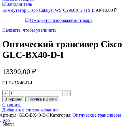
Коммутатор Cisco Catalyst WS-C2960X-24TS-L
93010,00
₽
Нажмите, чтобы увеличить
Оптический трансивер Cisco
GLC-BX40-D-I
13390,00
₽
GLC-BX40-D-I
Количество
товара
В корзину
Покупка в 1 клик
Оптический
Сравнить
трансивер
Добавить в список желаний
Cisco
Артикул:
GLC-BX40-D-I
Категория:
Оптические трансиверы
GLC-
Cisco
BX40-
Share:
D-