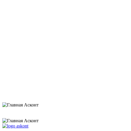
В каталог
Оставить заявку
Нажимая на кнопку «Отправить», я даю согласие на обработку своих
персональных данных и соглашаюсь с
политикой конфиденциальности
.