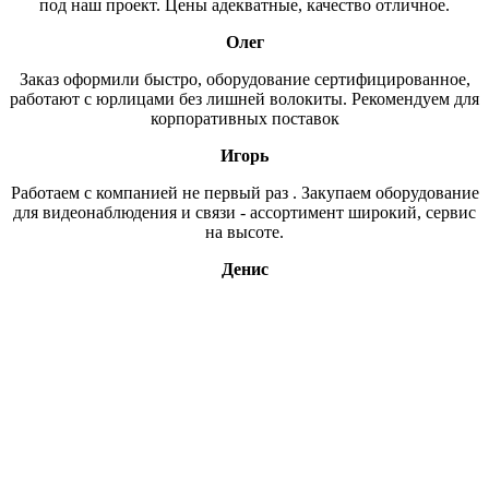
под наш проект. Цены адекватные, качество отличное.
Олег
Заказ оформили быстро, оборудование сертифицированное,
работают с юрлицами без лишней волокиты. Рекомендуем для
корпоративных поставок
Игорь
Работаем с компанией не первый раз . Закупаем оборудование
для видеонаблюдения и связи - ассортимент широкий, сервис
на высоте.
Денис
Свяжитесь с нами
В нашем магазине более 15ти тысяч наименований, если вы,
что то не нашли, напишите нам или оставьте заявку по
интересующему вас вопросу и мы обязательно свяжемся с
вами.