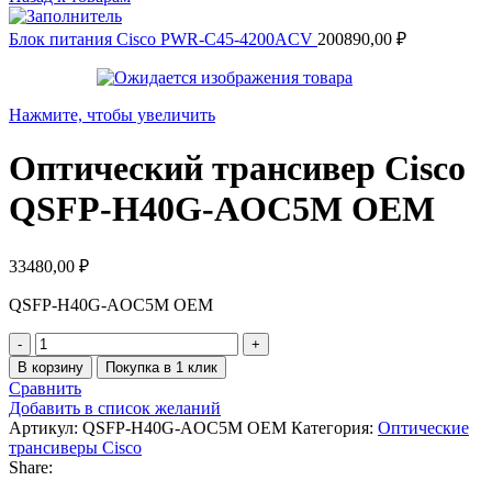
Блок питания Cisco PWR-C45-4200ACV
200890,00
₽
Нажмите, чтобы увеличить
Оптический трансивер Cisco
QSFP-H40G-AOC5M OEM
33480,00
₽
QSFP-H40G-AOC5M OEM
Количество
товара
В корзину
Покупка в 1 клик
Оптический
Сравнить
трансивер
Добавить в список желаний
Cisco
Артикул:
QSFP-H40G-AOC5M OEM
Категория:
Оптические
QSFP-
трансиверы Cisco
H40G-
Share:
AOC5M