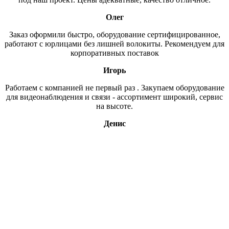
Олег
Заказ оформили быстро, оборудование сертифицированное,
работают с юрлицами без лишней волокиты. Рекомендуем для
корпоративных поставок
Игорь
Работаем с компанией не первый раз . Закупаем оборудование
для видеонаблюдения и связи - ассортимент широкий, сервис
на высоте.
Денис
Свяжитесь с нами
В нашем магазине более 15ти тысяч наименований, если вы,
что то не нашли, напишите нам или оставьте заявку по
интересующему вас вопросу и мы обязательно свяжемся с
вами.
В каталог