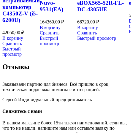
встраиваемый
Nuvo-
eBOX565-52R-FL-
e
компьютер
9531(EA)
DC-4305UE
C4350Z-V (i5-
5
6200U)
В
164360,00
₽
66720,00
₽
С
В корзину
В корзину
Б
42050,00
₽
Сравнить
Сравнить
В корзину
Быстрый
Быстрый просмотр
Сравнить
просмотр
Быстрый
просмотр
Отзывы
Заказывали партию для бизнеса. Всё пришло в срок,
техническая поддержка помогла с интеграцией.
Сергей
Индивидуальный предприниматель
Свяжитесь с нами
В нашем магазине более 15ти тысяч наименований, если вы,
что то не нашли, напишите нам или оставьте заявку по