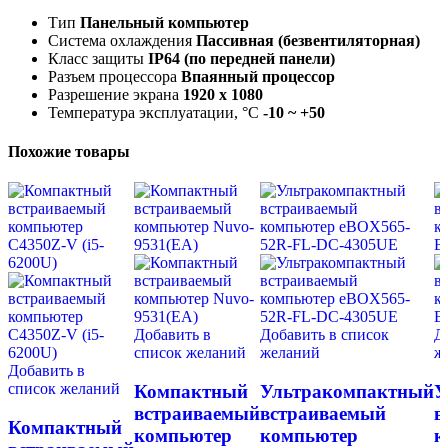
Тип
Панельный компьютер
Система охлаждения
Пассивная (безвентиляторная)
Класс защиты
IP64 (по передней панели)
Разъем процессора
Впаянный процессор
Разрешение экрана
1920 x 1080
Температура эксплуатации, °C
-10 ~ +50
Похожие товары
Добавить в
Добавить в список
Д
список желаний
желаний
ж
Добавить в
список желаний
Компактный
Ультракомпактный
У
встраиваемый
встраиваемый
в
Компактный
компьютер
компьютер
к