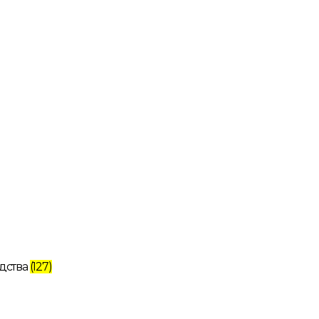
дства
(127)