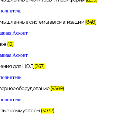
мышленные системы автоматизации
(848)
ное
(12)
ения для ЦОД
(267)
верное оборудование
(9389)
евые коммутаторы
(3037)