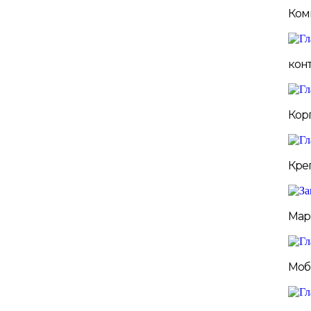
Ком
кон
Кор
Кре
Мар
Моб