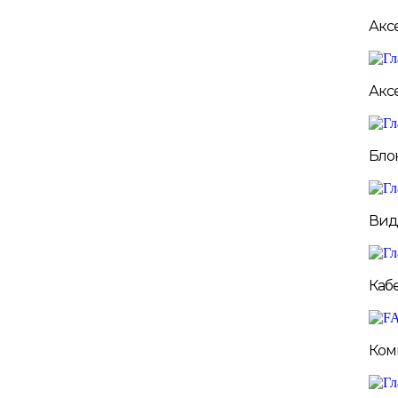
Акс
Акс
Бло
Вид
Каб
Ком