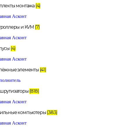
плекты монтажа
(4)
троллеры и KVM
(7)
пусы
(4)
пёжные элементы
(41)
шрутизаторы
(818)
ильные компьютеры
(383)