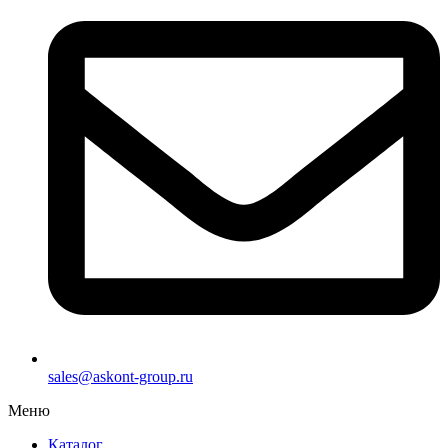
sales@askont-group.ru
Меню
Каталог