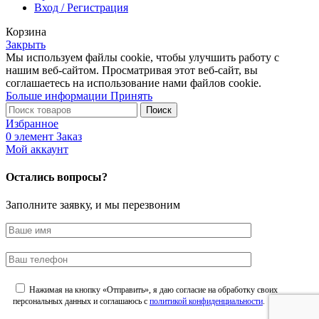
Вход / Регистрация
Корзина
Закрыть
Мы используем файлы cookie, чтобы улучшить работу с
нашим веб-сайтом. Просматривая этот веб-сайт, вы
соглашаетесь на использование нами файлов cookie.
Больше
Больше информации
Принять
информации
Поиск
Избранное
0
элемент
Заказ
Мой аккаунт
Остались вопросы?
Заполните заявку, и мы перезвоним
Нажимая на кнопку «Отправить», я даю согласие на обработку своих
персональных данных и соглашаюсь с
политикой конфиденциальности
.