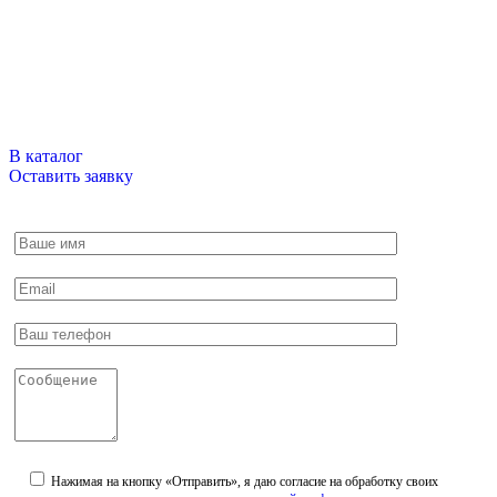
В нашем магазине более 15ти тысяч наименований, если вы,
что то не нашли, напишите нам или оставьте заявку по
интересующему вас вопросу и мы обязательно свяжемся с
вами.
В каталог
Оставить заявку
Нажимая на кнопку «Отправить», я даю согласие на обработку своих