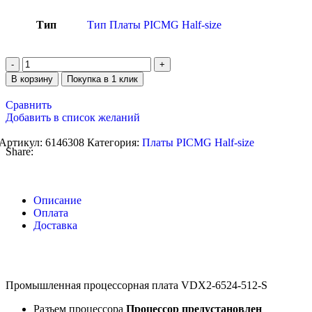
Тип
Тип Платы PICMG Half-size
В корзину
Покупка в 1 клик
Сравнить
Добавить в список желаний
Артикул:
6146308
Категория:
Платы PICMG Half-size
Share:
Описание
Оплата
Доставка
Промышленная процессорная плата VDX2-6524-512-S
Разъем процессора
Процессор предустановлен