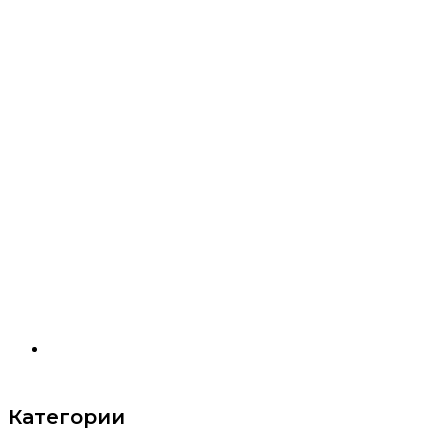
г. Москва, ул Лухмановская, д. 37, помещ. 14/2
Категории