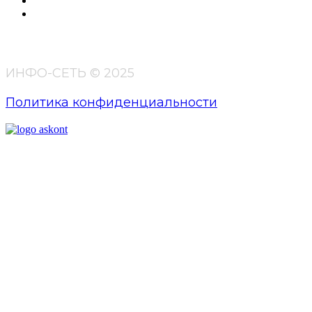
Отзывы
Контакты
ИНФО-СЕТЬ © 2025
Политика конфиденциальности
Компания ООО "ИНФО-СЕТЬ" специализируется на
промышленной автоматизации и поставке сетевого
оборудования