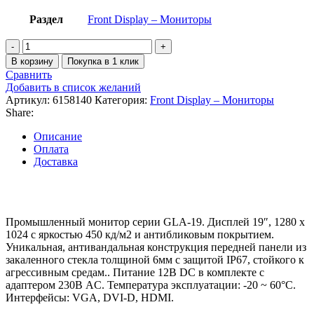
Раздел
Front Display – Мониторы
Количество
товара
В корзину
Покупка в 1 клик
Промышленный
Сравнить
монитор
Добавить в список желаний
GLA-
Артикул:
6158140
Категория:
Front Display – Мониторы
19-
Share:
GS-
B-
Описание
I-
Оплата
HL-
Доставка
12PS-
WT2-
R31
Промышленный монитор серии GLA-19. Дисплей 19″, 1280 х
1024 с яркостью 450 кд/м2 и антибликовым покрытием.
Уникальная, антивандальная конструкция передней панели из
закаленного стекла толщиной 6мм c защитой IP67, стойкого к
агрессивным средам.. Питание 12В DC в комплекте с
адаптером 230В AC. Температура эксплуатации: -20 ~ 60°C.
Интерфейсы: VGA, DVI-D, HDMI.