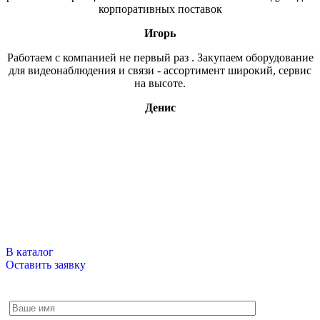
корпоративных поставок
Игорь
Работаем с компанией не первый раз . Закупаем оборудование
для видеонаблюдения и связи - ассортимент широкий, сервис
на высоте.
Денис
Свяжитесь с нами
В нашем магазине более 15ти тысяч наименований, если вы,
что то не нашли, напишите нам или оставьте заявку по
интересующему вас вопросу и мы обязательно свяжемся с
вами.
В каталог
Оставить заявку