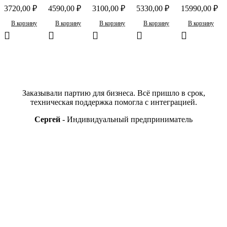
3720,00
₽
4590,00
₽
3100,00
₽
5330,00
₽
15990,00
₽
PWR-
RJ45
LH-SMD=
25G-SR-S
CUBE-3
В корзину
В корзину
В корзину
В корзину
В корзину
Отзывы
Заказывали партию для бизнеса. Всё пришло в срок,
техническая поддержка помогла с интеграцией.
Сергей
Индивидуальный предприниматель
Свяжитесь с нами
В нашем магазине более 15ти тысяч
наименований, если вы, что то не нашли,
напишите нам или оставьте заявку по