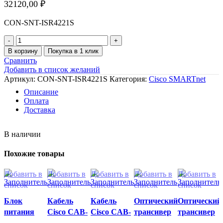
32120,00
₽
CON-SNT-ISR4221S
Количество
товара
В корзину
Покупка в 1 клик
Сервисный
Сравнить
контракт
Добавить в список желаний
CON-
Артикул:
CON-SNT-ISR4221S
Категория:
Cisco SMARTnet
SNT-
Описание
ISR4221S
Оплата
Доставка
В наличии
Похожие товары
Добавить в
Добавить в
Добавить в
Добавить в
Добавить в
список
список
список
список
список
желаний
желаний
желаний
желаний
желаний
Блок
Кабель
Кабель
Оптический
Оптический
питания
Cisco CAB-
Cisco CAB-
трансивер
трансивер
Cisco CP-
C13-CBN
CONSOLE-
Cisco GLC-
Cisco SFP-