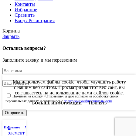
Контакты
Избранное
Сравнить
Вход / Регистрация
Корзина
Закрыть
Остались вопросы?
Заполните заявку, и мы перезвоним
Мы используем файлы cookie, чтобы улучшить работу
с нашим веб-сайтом. Просматривая этот веб-сайт, вы
соглашаетесь на использование нами файлов cookie.
Нажимая на кнопку «Отправить», я даю согласие на обработку своих
персональных данных и соглашаюсь с
политикой конфиденциальности
.
БОЛЬШЕ
Принять
БОЛЬШЕ ИНФОРМАЦИИ
ИНФОРМАЦИИ
0
Избранное
Мой аккаунт
элемент