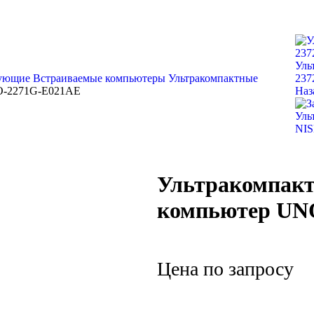
Уль
тующие
Встраиваемые компьютеры
Ультракомпактные
237
O-2271G-E021AE
Наз
Уль
NI
Ультракомпак
компьютер UN
Цена по запросу