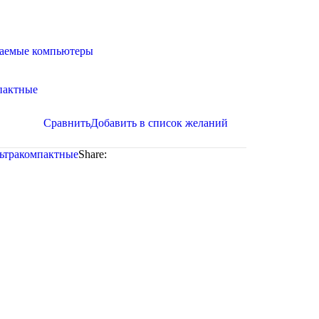
ваемые компьютеры
пактные
Сравнить
Добавить в список желаний
ьтракомпактные
Share: