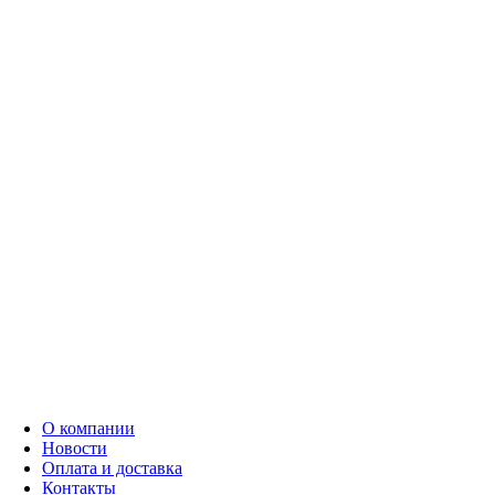
Промышленные системы автоматизации
(848)
Разное
(12)
Решения для ЦОД
(267)
Серверное оборудование
(9389)
Сетевые коммутаторы
(3037)
О компании
Новости
Оплата и доставка
Контакты