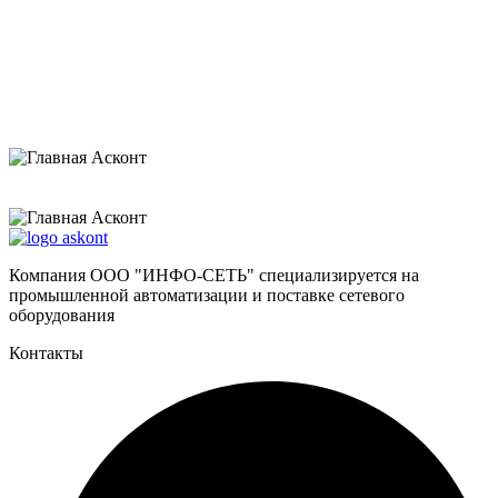
В нашем магазине более 15ти тысяч наименований, если вы,
что то не нашли, напишите нам или оставьте заявку по
интересующему вас вопросу и мы обязательно свяжемся с
вами.
В каталог
Оставить заявку
Компания ООО "ИНФО-СЕТЬ" специализируется на
промышленной автоматизации и поставке сетевого
оборудования
Контакты