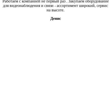
Работаем с компанией не первый раз . Закупаем оборудование
для видеонаблюдения и связи - ассортимент широкий, сервис
на высоте.
Денис
Свяжитесь с нами
В нашем магазине более 15ти тысяч наименований, если вы,
что то не нашли, напишите нам или оставьте заявку по
интересующему вас вопросу и мы обязательно свяжемся с
вами.
В каталог
Оставить заявку