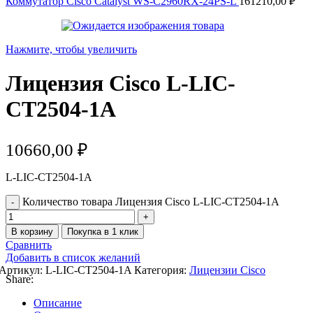
Коммутатор Cisco Catalyst WS-C2960RX-24PS-L
161210,00
₽
Нажмите, чтобы увеличить
Лицензия Cisco L-LIC-
CT2504-1A
10660,00
₽
L-LIC-CT2504-1A
Количество товара Лицензия Cisco L-LIC-CT2504-1A
В корзину
Покупка в 1 клик
Сравнить
Добавить в список желаний
Артикул:
L-LIC-CT2504-1A
Категория:
Лицензии Cisco
Share:
Описание